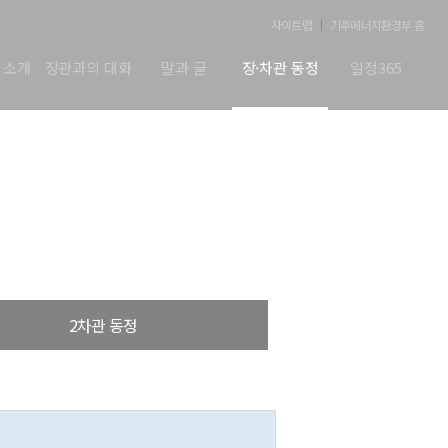
사이트맵
기후에너지환경부 홈
 소개
장관과의 대화
말과 글
장·차관 동정
일정365
2차관 동정