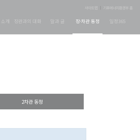
사이트맵
기후에너지환경부 홈
 소개
장관과의 대화
말과 글
장·차관 동정
일정365
2차관 동정