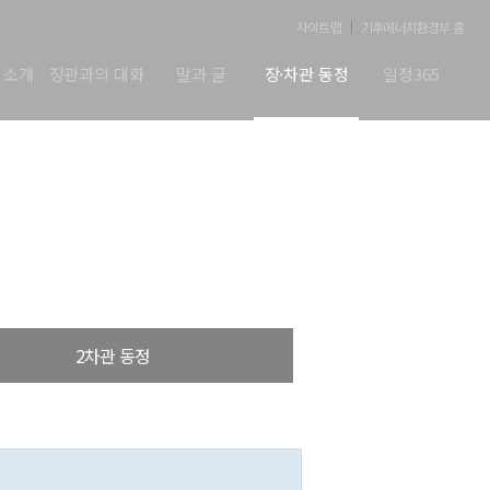
사이트맵
기후에너지환경부 홈
 소개
장관과의 대화
말과 글
장·차관 동정
일정365
2차관 동정