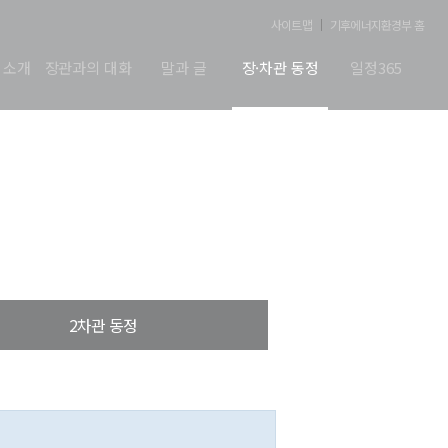
사이트맵
기후에너지환경부 홈
 소개
장관과의 대화
말과 글
장·차관 동정
일정365
2차관 동정