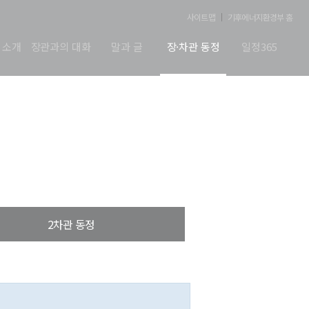
사이트맵
기후에너지환경부 홈
 소개
장관과의 대화
말과 글
장·차관 동정
일정365
2차관 동정