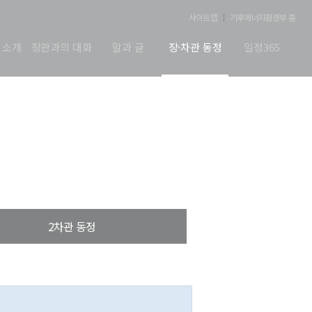
사이트맵
기후에너지환경부 홈
 소개
장관과의 대화
말과 글
장·차관 동정
일정365
2차관 동정