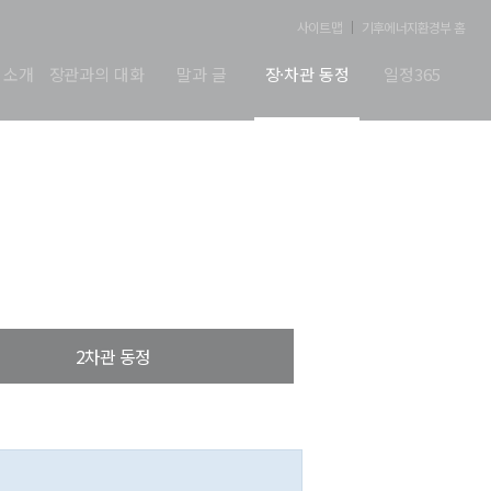
사이트맵
기후에너지환경부 홈
 소개
장관과의 대화
말과 글
장·차관 동정
일정365
2차관 동정