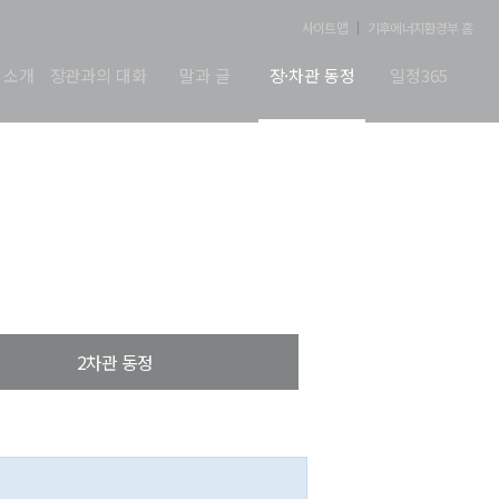
사이트맵
기후에너지환경부 홈
 소개
장관과의 대화
말과 글
장·차관 동정
일정365
2차관 동정