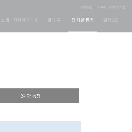
사이트맵
기후에너지환경부 홈
 소개
장관과의 대화
말과 글
장·차관 동정
일정365
2차관 동정