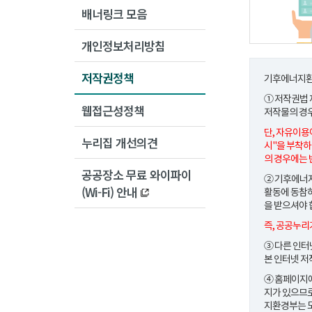
배너링크 모음
개인정보처리방침
저작권정책
기후에너지환
① 저작권법
웹접근성정책
저작물의 경
단, 자유이용
누리집 개선의견
시"을 부착하
의 경우에는 
공공장소 무료 와이파이
② 기후에너지
(Wi-Fi) 안내
활동에 동참하
을 받으셔야 
즉, 공공누리
③ 다른 인터
본 인터넷 저
④ 홈페이지에
지가 있으므로
지환경부는 모