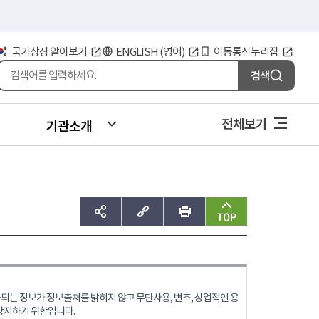
국가상징 알아보기
ENGLISH (영어)
이동통신누리집
검색
전체보기
기관소개
sns공유하기
주소복사
인쇄
맨위로
는 정보가 정보출처를 밝히지 않고 무단사용, 변조, 상업적인 용
방지하기 위함입니다.