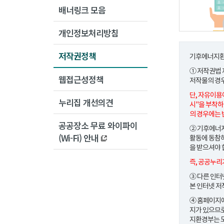
배너링크 모음
개인정보처리방침
저작권정책
기후에너지환
① 저작권법
웹접근성정책
저작물의 경
단, 자유이용
누리집 개선의견
시"을 부착하
의 경우에는 
공공장소 무료 와이파이
② 기후에너지
(Wi-Fi) 안내
활동에 동참하
을 받으셔야 
즉, 공공누리
③ 다른 인터
본 인터넷 저
④ 홈페이지에
지가 있으므로
지환경부는 모