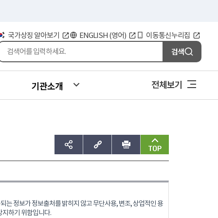
국가상징 알아보기
ENGLISH (영어)
이동통신누리집
검색
전체보기
기관소개
sns공유하기
주소복사
인쇄
맨위로
는 정보가 정보출처를 밝히지 않고 무단사용, 변조, 상업적인 용
방지하기 위함입니다.