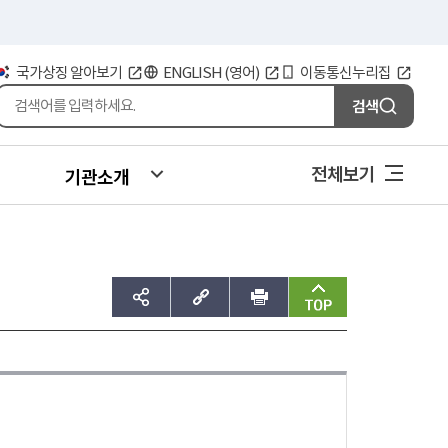
국가상징 알아보기
ENGLISH (영어)
이동통신누리집
검색
전체보기
기관소개
sns공유하기
주소복사
인쇄
맨위로