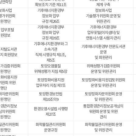
상연락망
확보조치 기준 제11조
체계 구축
보화사업
기후에너지환경부
정보화사업
평가위원회
정보화 업무
기술평가위원회 운영 및
원 명단
규정 제26조
위원 관리
기후에너지환경부
기후에너지환경부
 업무포털
정보화 업무
업무포털(이지샘터) 및
회원정보
규정 제39조
연동시스템 사용자 관리
기후에너지환경부와 그
기후에너지환경부 전문도서관
디지털도서관
소속기관
운영
지 회원정보
직제 시행규칙 제1조,
및 회원관리
제5조
평가검증위원회
토양오염물질
위해성평가검증위원회
원 명단
위해성평가 지침 제5장
운영 및 위원 관리
정화비용지원
토양정화비용지원
토양정화비용지원검토위원회
위원회 위원
업무처리 지침 제7조
운영 및 위원 관리
명단
화자문위원회
토양환경보전법
토양정화자문위원회 운영
원 명단
제10조의9
및 위원 관리
환경관리정보
통합환경관리정보공개심의
환경오염시설법 시행령
심의위원회
워원회 운영 및 위원
제27조
원 명단
관리
질관리위원회
화학물질관리위원회
화학물질관리위원회 운영
원 명단
운영규정
및 위원 관리