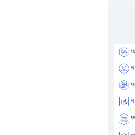
제1
제3
제5
제7
제9