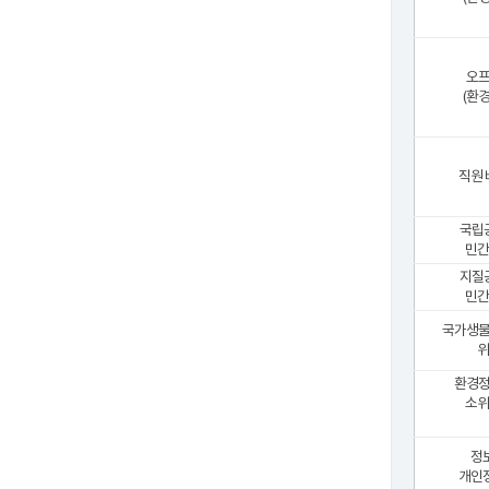
오
(환
직원
국립
민간
지질
민간
국가생
위
환경
소위
정
개인