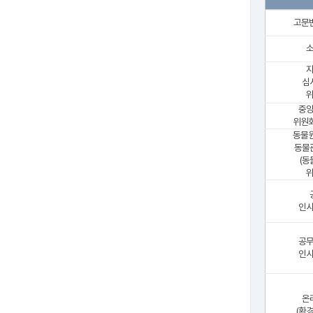
고문
심
위
중
위원회
동물원
동물
(동
위
인
공
인
온
(환