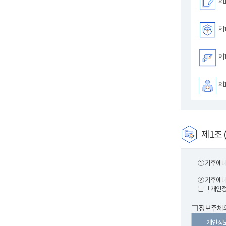
제1
제1
제1
제1
제1조 
① 기후에너
② 기후에너
는 「개인정
□ 정보주체의
개인정