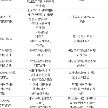
제11조(전자민원창구의
운영 등)
민원처리에 관한 법률
제8조(민원의 신청) 및
프라인민원
민원처리 이력관리 및
동법 시행령 제11조
경민원포털)
보존
(전자민원창구의
운영 등)
「국가공무원
복무규칙」
위기 대응 시 직원
 비상연락망
제45조 및 제46조,
연락체계 유지
제47조
공원위원회
자연공원법 시행령
국립공원위원회 운영 및
위원 명단
제5조
위원 관리
공원위원회
자연공원법 시행령
지질공원위원회 운영 및
위원 명단
제27조의4
위원 관리
생물다양성 보전 및
물다양성위원회
국가생물다양성위원회
이용에 관한 법률
원 명단
운영 및 위원 관리
시행령 제2조, 제3조
정책연구심의
기후에너지환경부
환경정책연구심의
원회 위원
환경정책연구
소위원회 운영 및 위원
명단
관리규정 제4조
관리
사이버안보업무규정
정보보안 사고, 개인정보
보보안 및
제8조,
유출등 발생시 신속한
정보 담당자
개인정보의 안전성
대응을 위한 비상연락