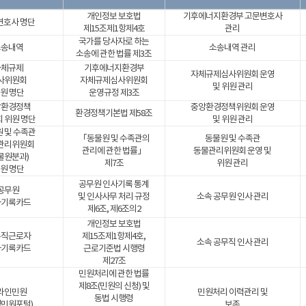
개인정보 보호법
기후에너지환경부 고문변호사
변호사 명단
제15조제1항제4호
관리
국가를 당사자로 하는
소송내역
소송내역 관리
소송에 관한 법률 제3조
자체규제
기후에너지환경부
자체규제심사위원회 운영
사위원회
자체규제심사위원회
및 위원 관리
원 명단
운영규정 제3조
앙환경정책
중앙환경정책위원회 운영
환경정책기본법 제58조
 위원 명단
및 위원 관리
 및 수족관
「동물원 및 수족관의
동물원 및 수족관
관리위원회
관리에 관한 법률」
동물관리위원회 운영 및
물원분과)
제7조
위원 관리
원 명단
공무원 인사기록 통계
공무원
및 인사사무 처리 규정
소속 공무원 인사 관리
사기록카드
제6조, 제6조의2
개인정보 보호법
무직근로자
제15조제1항제4호,
소속 공무직 인사 관리
사기록카드
근로기준법 시행령
제27조
민원처리에 관한 법률
제8조(민원의 신청) 및
라인민원
민원처리 이력관리 및
동법 시행령
경민원포털)
보존