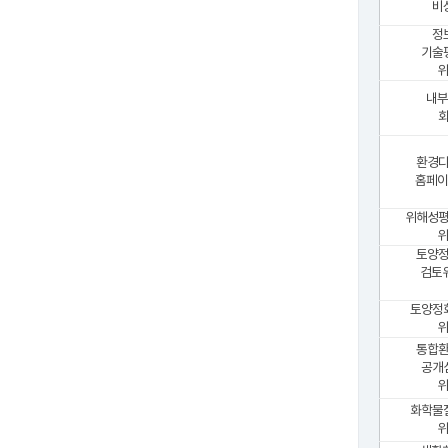
비
정
기술
위
내부
환경
홈페이
위해성
위
토양
검토
토양정
위
통합
공개
위
화학물
위