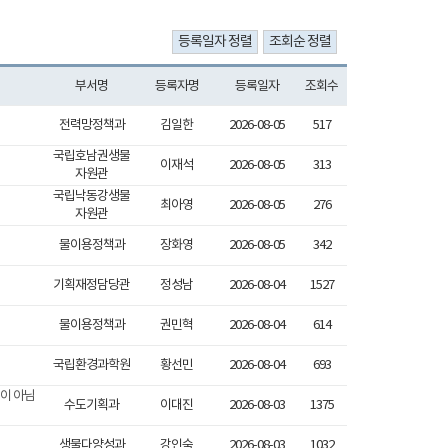
부서명
등록자명
등록일자
조회수
전력망정책과
김일한
2026-08-05
517
국립호남권생물
이재석
2026-08-05
313
자원관
국립낙동강생물
최아영
2026-08-05
276
자원관
물이용정책과
장화영
2026-08-05
342
기획재정담당관
정성남
2026-08-04
1527
물이용정책과
권민혁
2026-08-04
614
국립환경과학원
황선민
2026-08-04
693
이 아님
수도기획과
이대진
2026-08-03
1375
생물다양성과
강인숙
2026-08-03
1032