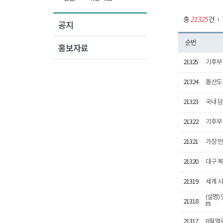
총
21325
건
공지
순번
홍보자료
21325
기후부 
21324
돌산도
21323
국내 
21322
기후부 
21321
가장 
21320
대구 복
21319
세계 시
(설명)
21318
21317
8월 