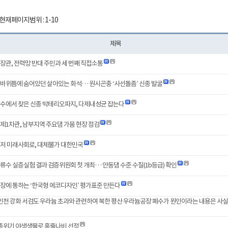
현재페이지범위 : 1-10
제목
장관, 전력망 반대 주민과 세 번째 직접소통
 바위틈에 숨어있던 살아있는 화석… 원시곤충 ‘사선돌좀’ 신종 발굴
담수에서 찾은 신종 박테리오파지, 다제내성균 잡는다
제1차관, 남부지역 주요댐 가뭄 현장 점검
먼저 미래사회로, 대체불가 대한민국
류수 실증실험 결과 검증위원회 첫 개최… 안동댐 수준 수질(1b등급) 확인
장에 통하는 ‘한국형 에코디자인’ 평가표준 만든다
 인천 강화 서검도 우라늄 초과와 관련하여 북한 평산 우라늄공장 폐수가 원인이라는 내용은 사실
멸종위기 야생생물로 홍줄나비 선정