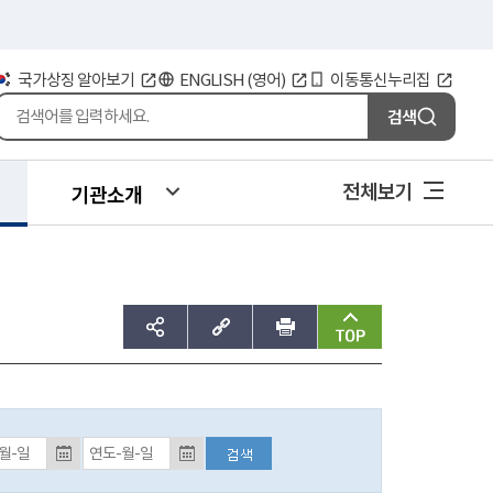
국가상징 알아보기
ENGLISH (영어)
이동통신누리집
검색
전체보기
기관소개
sns공유하기
주소복사
인쇄
맨위로
등록일자 검색 종료일 (입력예시:2017-01-01)