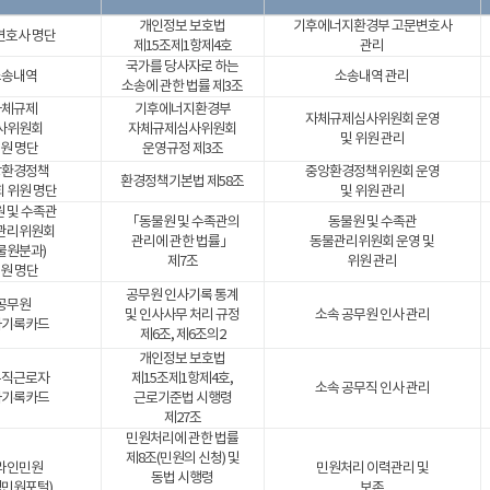
개인정보 보호법
기후에너지환경부 고문변호사
변호사 명단
제15조제1항제4호
관리
국가를 당사자로 하는
소송내역
소송내역 관리
소송에 관한 법률 제3조
자체규제
기후에너지환경부
자체규제심사위원회 운영
사위원회
자체규제심사위원회
및 위원 관리
원 명단
운영규정 제3조
앙환경정책
중앙환경정책위원회 운영
환경정책기본법 제58조
 위원 명단
및 위원 관리
 및 수족관
「동물원 및 수족관의
동물원 및 수족관
관리위원회
관리에 관한 법률」
동물관리위원회 운영 및
물원분과)
제7조
위원 관리
원 명단
공무원 인사기록 통계
공무원
및 인사사무 처리 규정
소속 공무원 인사 관리
사기록카드
제6조, 제6조의2
개인정보 보호법
무직근로자
제15조제1항제4호,
소속 공무직 인사 관리
사기록카드
근로기준법 시행령
제27조
민원처리에 관한 법률
제8조(민원의 신청) 및
라인민원
민원처리 이력관리 및
동법 시행령
경민원포털)
보존