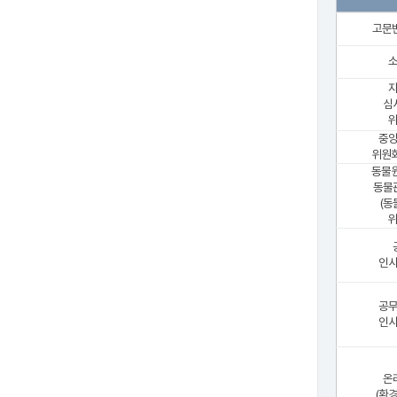
고문
심
위
중
위원회
동물원
동물
(동
위
인
공
인
온
(환