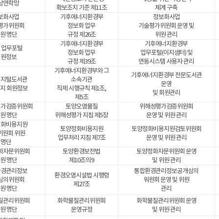
상연락망
확보조치 기준 제11조
체계 구축
보화사업
기후에너지환경부
정보화사업
평가위원회
정보화 업무
기술평가위원회 운영 및
원 명단
규정 제26조
위원 관리
기후에너지환경부
기후에너지환경부
 업무포털
정보화 업무
업무포털(이지샘터) 및
회원정보
규정 제39조
연동시스템 사용자 관리
기후에너지환경부와 그
기후에너지환경부 전문도서관
디지털도서관
소속기관
운영
지 회원정보
직제 시행규칙 제1조,
및 회원관리
제5조
평가검증위원회
토양오염물질
위해성평가검증위원회
원 명단
위해성평가 지침 제5장
운영 및 위원 관리
정화비용지원
토양정화비용지원
토양정화비용지원검토위원회
위원회 위원
업무처리 지침 제7조
운영 및 위원 관리
명단
화자문위원회
토양환경보전법
토양정화자문위원회 운영
원 명단
제10조의9
및 위원 관리
환경관리정보
통합환경관리정보공개심의
환경오염시설법 시행령
심의위원회
워원회 운영 및 위원
제27조
원 명단
관리
질관리위원회
화학물질관리위원회
화학물질관리위원회 운영
원 명단
운영규정
및 위원 관리