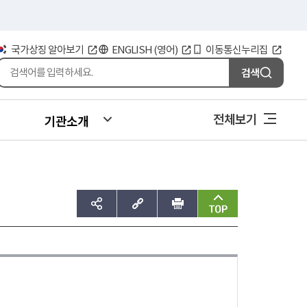
국가상징 알아보기
ENGLISH (영어)
이동통신누리집
검색
전체보기
기관소개
sns공유하기
주소복사
인쇄
맨위로