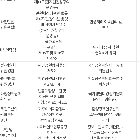
제11조(전자민원창구의
운영 등)
민원처리에 관한 법률
제8조(민원의 신청) 및
프라인민원
민원처리 이력관리 및
동법 시행령 제11조
경민원포털)
보존
(전자민원창구의
운영 등)
「국가공무원
복무규칙」
위기 대응 시 직원
 비상연락망
제45조 및 제46조,
연락체계 유지
제47조
공원위원회
자연공원법 시행령
국립공원위원회 운영 및
위원 명단
제5조
위원 관리
공원위원회
자연공원법 시행령
지질공원위원회 운영 및
위원 명단
제27조의4
위원 관리
생물다양성 보전 및
물다양성위원회
국가생물다양성위원회
이용에 관한 법률
원 명단
운영 및 위원 관리
시행령 제2조, 제3조
정책연구심의
기후에너지환경부
환경정책연구심의
원회 위원
환경정책연구
소위원회 운영 및 위원
명단
관리규정 제4조
관리
사이버안보업무규정
정보보안 사고, 개인정보
보보안 및
제8조,
유출등 발생시 신속한
정보 담당자
개인정보의 안전성
대응을 위한 비상연락