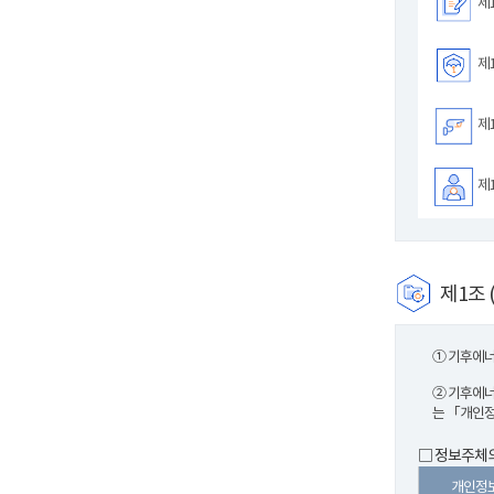
제1
제1
제1
제1
제1조 
① 기후에너
② 기후에너
는 「개인정
□ 정보주체의
개인정