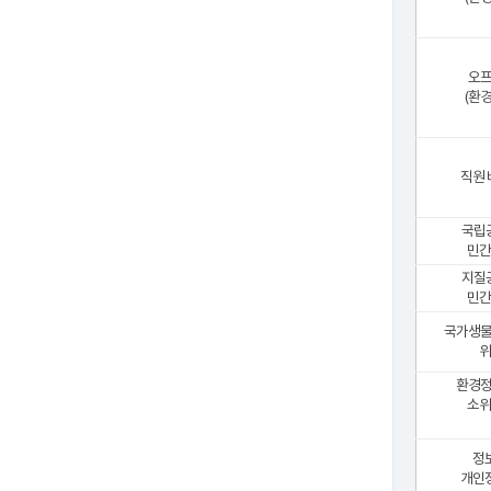
오
(환
직원
국립
민간
지질
민간
국가생
위
환경
소위
정
개인