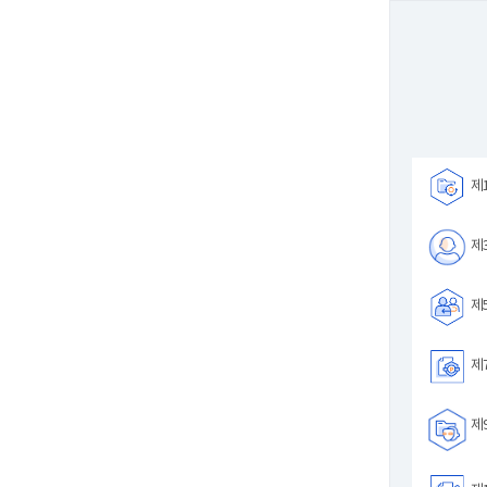
제1
제3
제5
제7
제9