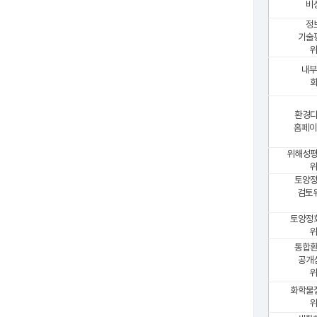
비
정
기술
위
내부
환경
홈페이
위해성
위
토양
검토
토양정
위
통합
공개
위
화학물
위