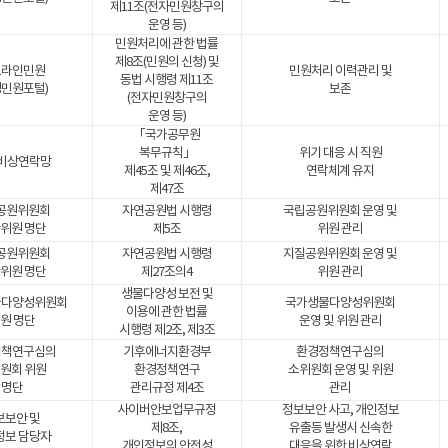
제11조(전자민원창구의
운영 등)
민원처리에 관한 법률
제8조(민원의 신청) 및
프라인민원
민원처리 이력관리 및
동법 시행령 제11조
경민원포털)
보존
(전자민원창구의
운영 등)
「국가공무원
복무규칙」
위기 대응 시 직원
 비상연락망
제45조 및 제46조,
연락체계 유지
제47조
공원위원회
자연공원법 시행령
국립공원위원회 운영 및
위원 명단
제5조
위원 관리
공원위원회
자연공원법 시행령
지질공원위원회 운영 및
위원 명단
제27조의4
위원 관리
생물다양성 보전 및
물다양성위원회
국가생물다양성위원회
이용에 관한 법률
원 명단
운영 및 위원 관리
시행령 제2조, 제3조
정책연구심의
기후에너지환경부
환경정책연구심의
원회 위원
환경정책연구
소위원회 운영 및 위원
명단
관리규정 제4조
관리
사이버안보업무규정
정보보안 사고, 개인정보
보보안 및
제8조,
유출등 발생시 신속한
정보 담당자
개인정보의 안전성
대응을 위한 비상연락