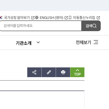
국가상징 알아보기
ENGLISH (영어)
이동통신누리집
검색
전체보기
기관소개
sns공유하기
주소복사
인쇄
맨위로