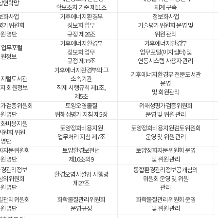
상연락망
확보조치 기준 제11조
체계 구축
보화사업
기후에너지환경부
정보화사업
평가위원회
정보화 업무
기술평가위원회 운영 및
원 명단
규정 제26조
위원 관리
기후에너지환경부
기후에너지환경부
 업무포털
정보화 업무
업무포털(이지샘터) 및
회원정보
규정 제39조
연동시스템 사용자 관리
기후에너지환경부와 그
기후에너지환경부 전문도서관
디지털도서관
소속기관
운영
지 회원정보
직제 시행규칙 제1조,
및 회원관리
제5조
평가검증위원회
토양오염물질
위해성평가검증위원회
원 명단
위해성평가 지침 제5장
운영 및 위원 관리
정화비용지원
토양정화비용지원
토양정화비용지원검토위원회
위원회 위원
업무처리 지침 제7조
운영 및 위원 관리
명단
화자문위원회
토양환경보전법
토양정화자문위원회 운영
원 명단
제10조의9
및 위원 관리
환경관리정보
통합환경관리정보공개심의
환경오염시설법 시행령
심의위원회
워원회 운영 및 위원
제27조
원 명단
관리
질관리위원회
화학물질관리위원회
화학물질관리위원회 운영
원 명단
운영규정
및 위원 관리