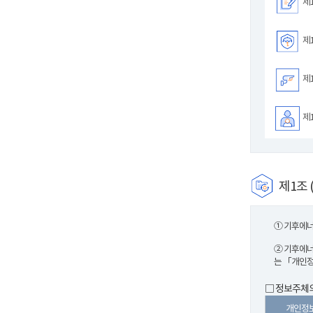
제1
제1
제1
제1
제1조 
① 기후에너
② 기후에너
는 「개인정
□ 정보주체의
개인정