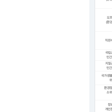
오
(환
직원
국립
민간
지질
민간
국가생
위
환경
소위
정
개인