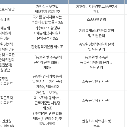
개인정보 보호법
기후에너지환경부 고문변호사
변호사 명단
제15조제1항제4호
관리
국가를 당사자로 하는
소송내역
소송내역 관리
소송에 관한 법률 제3조
자체규제
기후에너지환경부
자체규제심사위원회 운영
사위원회
자체규제심사위원회
및 위원 관리
원 명단
운영규정 제3조
앙환경정책
중앙환경정책위원회 운영
환경정책기본법 제58조
 위원 명단
및 위원 관리
 및 수족관
「동물원 및 수족관의
동물원 및 수족관
관리위원회
관리에 관한 법률」
동물관리위원회 운영 및
물원분과)
제7조
위원 관리
원 명단
공무원 인사기록 통계
공무원
및 인사사무 처리 규정
소속 공무원 인사 관리
사기록카드
제6조, 제6조의2
개인정보 보호법
무직근로자
제15조제1항제4호,
소속 공무직 인사 관리
사기록카드
근로기준법 시행령
제27조
민원처리에 관한 법률
제8조(민원의 신청) 및
라인민원
민원처리 이력관리 및
동법 시행령
경민원포털)
보존