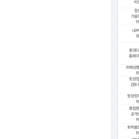
비
정
기술
위
내부
환경
홈페이
위해성
위
토양
검토
토양정
위
통합
공개
위
화학물
위