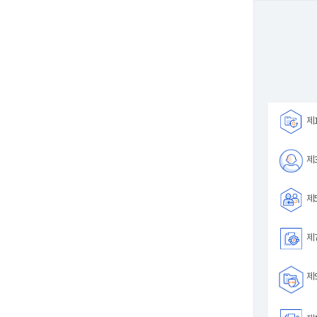
제1
제3
제5
제7
제9