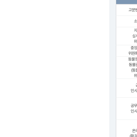
고문
심
위
중
위원회
동물원
동물
(동
위
인
공
인
온
(환