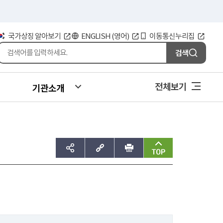
국가상징 알아보기
ENGLISH (영어)
이동통신누리집
검색
전체보기
기관소개
sns공유하기
주소복사
인쇄
맨위로