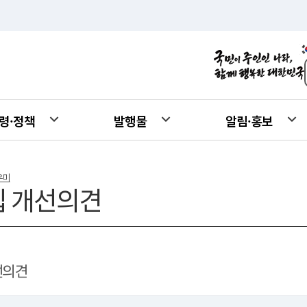
령·정책
발행물
알림·홍보
우미
 개선의견
선의견