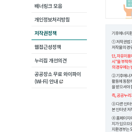
배너링크 모음
개인정보처리방침
저작권정책
기후에너지환
① 저작권법
웹접근성정책
저작물의 경
단, 자유이용
누리집 개선의견
시"을 부착하
의 경우에는 
공공장소 무료 와이파이
② 기후에너지
(Wi-Fi) 안내
활동에 동참하
을 받으셔야 
즉, 공공누리
③ 다른 인터
본 인터넷 저
④ 홈페이지에
지가 있으므로
지환경부는 모