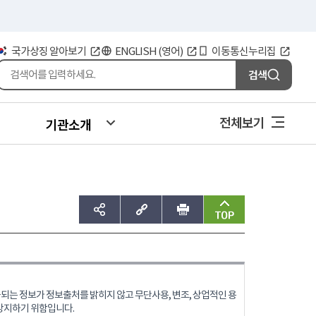
국가상징 알아보기
ENGLISH (영어)
이동통신누리집
검색
전체보기
기관소개
sns공유하기
주소복사
인쇄
맨위로
는 정보가 정보출처를 밝히지 않고 무단사용, 변조, 상업적인 용
방지하기 위함입니다.