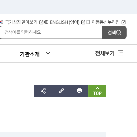
국가상징 알아보기
ENGLISH (영어)
이동통신누리집
검색
전체보기
기관소개
sns공유하기
주소복사
인쇄
맨위로