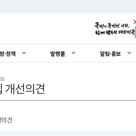
령·정책
발행물
알림·홍보
우미
 개선의견
선의견