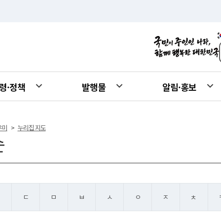
령·정책
발행물
알림·홍보
우미
누리집 지도
>
순
ㄴ
ㄷ
ㅁ
ㅂ
ㅅ
ㅇ
ㅈ
ㅊ