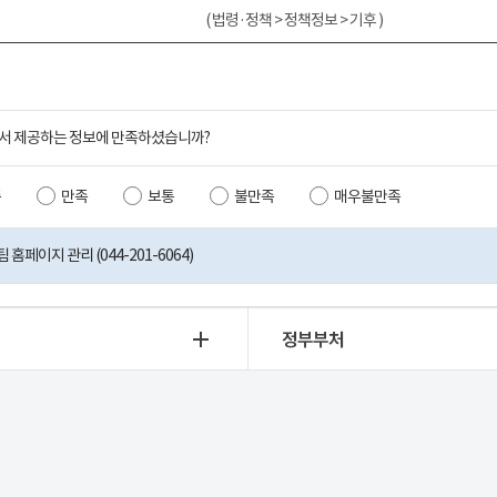
( 법령·정책 > 정책정보 > 기후 )
서 제공하는 정보에 만족하셨습니까?
족
만족
보통
불만족
매우불만족
홈페이지 관리 (044-201-6064)
정부부처