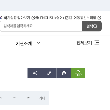
국가상징 알아보기
ENGLISH (영어)
이동통신누리집
검색
전체보기
기관소개
sns공유하기
주소복사
인쇄
맨위로
ㅋ
ㅍ
ㅎ
기타