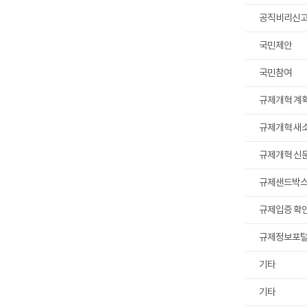
공직비리신
국민제안
국민참여
규제개혁 계
규제개혁 새
규제개혁 신
규제샌드박
규제입증 확
규제정보포
기타
기타