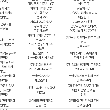
상연락망
확보조치 기준 제11조
체계 구축
보화사업
기후에너지환경부
정보화사업
평가위원회
정보화 업무
기술평가위원회 운영 및
원 명단
규정 제26조
위원 관리
기후에너지환경부
기후에너지환경부
 업무포털
정보화 업무
업무포털(이지샘터) 및
회원정보
규정 제39조
연동시스템 사용자 관리
기후에너지환경부와 그
기후에너지환경부 전문도서관
디지털도서관
소속기관
운영
지 회원정보
직제 시행규칙 제1조,
및 회원관리
제5조
평가검증위원회
토양오염물질
위해성평가검증위원회
원 명단
위해성평가 지침 제5장
운영 및 위원 관리
정화비용지원
토양정화비용지원
토양정화비용지원검토위원회
위원회 위원
업무처리 지침 제7조
운영 및 위원 관리
명단
화자문위원회
토양환경보전법
토양정화자문위원회 운영
원 명단
제10조의9
및 위원 관리
환경관리정보
통합환경관리정보공개심의
환경오염시설법 시행령
심의위원회
워원회 운영 및 위원
제27조
원 명단
관리
질관리위원회
화학물질관리위원회
화학물질관리위원회 운영
원 명단
운영규정
및 위원 관리