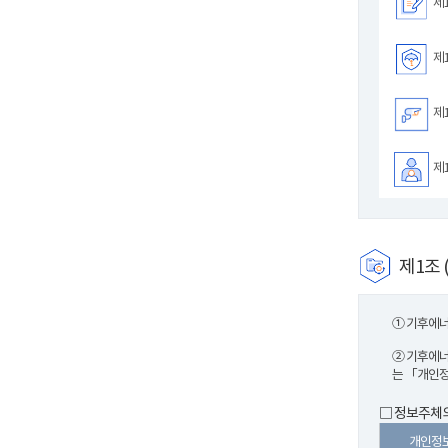
제1
제1
제1
제1
제1조 
① 기후에너
② 기후에너
는 「개인정
□ 정보주체의
개인정