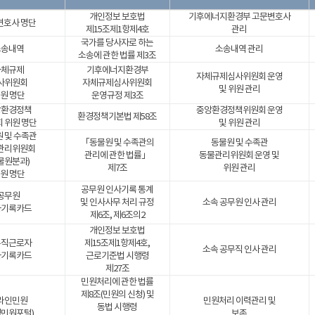
개인정보 보호법
기후에너지환경부 고문변호사
변호사 명단
제15조제1항제4호
관리
국가를 당사자로 하는
소송내역
소송내역 관리
소송에 관한 법률 제3조
자체규제
기후에너지환경부
자체규제심사위원회 운영
사위원회
자체규제심사위원회
및 위원 관리
원 명단
운영규정 제3조
앙환경정책
중앙환경정책위원회 운영
환경정책기본법 제58조
 위원 명단
및 위원 관리
 및 수족관
「동물원 및 수족관의
동물원 및 수족관
관리위원회
관리에 관한 법률」
동물관리위원회 운영 및
물원분과)
제7조
위원 관리
원 명단
공무원 인사기록 통계
공무원
및 인사사무 처리 규정
소속 공무원 인사 관리
사기록카드
제6조, 제6조의2
개인정보 보호법
무직근로자
제15조제1항제4호,
소속 공무직 인사 관리
사기록카드
근로기준법 시행령
제27조
민원처리에 관한 법률
제8조(민원의 신청) 및
라인민원
민원처리 이력관리 및
동법 시행령
경민원포털)
보존