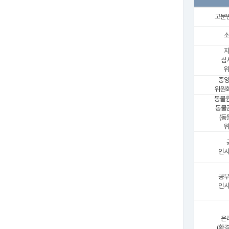
고문
심
위
중
위원회
동물원
동물
(동
위
인
공
인
온
(환