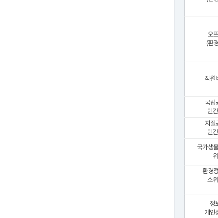
오
(환
직원
국립
민간
지질
민간
국가생
위
환경
소위
정
개인