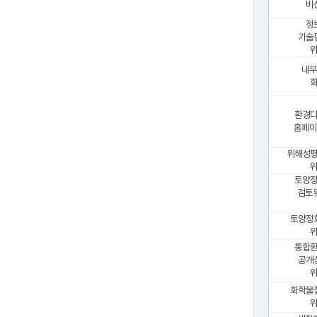
비
정
기술
위
내부
환경
홈페이
위해성
위
토양
검토
토양정
위
통합
공개
위
화학물
위