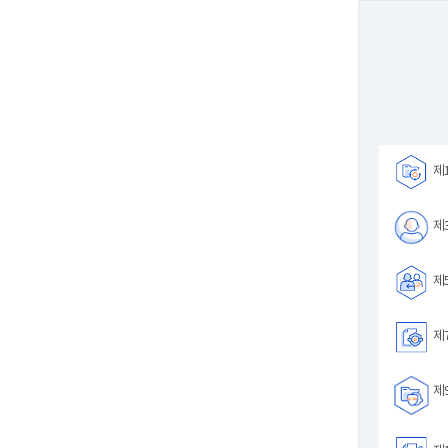
제1
제3
제5
제7
제9