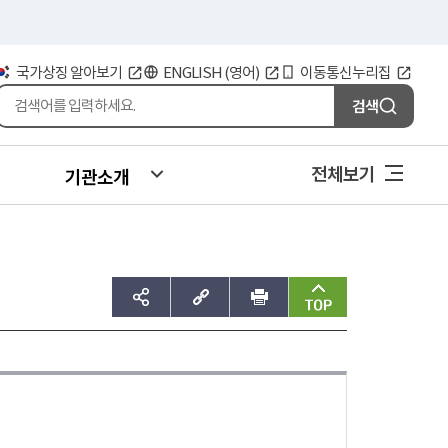
국가상징 알아보기
ENGLISH (영어)
이동통신누리집
검색
전체보기
기관소개
sns공유하기
주소복사
인쇄
맨위로