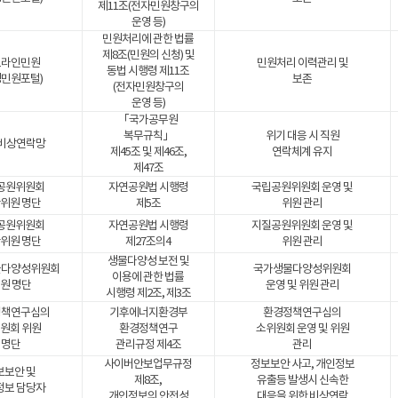
제11조(전자민원창구의
운영 등)
민원처리에 관한 법률
제8조(민원의 신청) 및
프라인민원
민원처리 이력관리 및
동법 시행령 제11조
경민원포털)
보존
(전자민원창구의
운영 등)
「국가공무원
복무규칙」
위기 대응 시 직원
 비상연락망
제45조 및 제46조,
연락체계 유지
제47조
공원위원회
자연공원법 시행령
국립공원위원회 운영 및
위원 명단
제5조
위원 관리
공원위원회
자연공원법 시행령
지질공원위원회 운영 및
위원 명단
제27조의4
위원 관리
생물다양성 보전 및
물다양성위원회
국가생물다양성위원회
이용에 관한 법률
원 명단
운영 및 위원 관리
시행령 제2조, 제3조
정책연구심의
기후에너지환경부
환경정책연구심의
원회 위원
환경정책연구
소위원회 운영 및 위원
명단
관리규정 제4조
관리
사이버안보업무규정
정보보안 사고, 개인정보
보보안 및
제8조,
유출등 발생시 신속한
정보 담당자
개인정보의 안전성
대응을 위한 비상연락