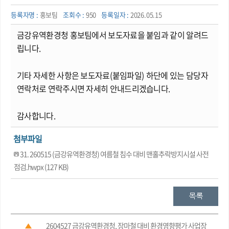
등록자명 :
홍보팀
조회수 :
950
등록일자 :
2026.05.15
금강유역환경청 홍보팀에서 보도자료을 붙임과 같이 알려드
립니다
.
기타 자세한 사항은 보도자료
(
붙임파일
)
하단에 있는 담당자
연락처로 연락주시면 자세히 안내드리겠습니다
.
감사합니다
.
첨부파일
31. 260515 (금강유역환경청) 여름철 침수 대비 맨홀추락방지시설 사전
점검.hwpx (127 KB)
2604527 금강유역환경청, 장마철 대비 환경영향평가 사업장